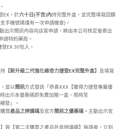
。
登EX，於
六十日(不含)內
持完整外盒，並完整填寫回饋
支手機號碼僅有一次申請機會)。
主動出示簡訊內容向店家申請，將由本公司核定後寄出
至申請特約藥局。
登EX 30包入。
內持
【
新升級二代強化維奇
力捷登EX完整外盒】
及填寫
後，並以
簡訊
方式發送「恭喜XXX【獲得力捷登專屬優
時出示本優惠碼即免費加贈一盒，限時至
行補發」。
次購買
產品之辨識碼
及官方
簡訊之優惠碼，
主動出示官
碼】與【第二次購買之產品外盒辨識碼】無誤後，立刻