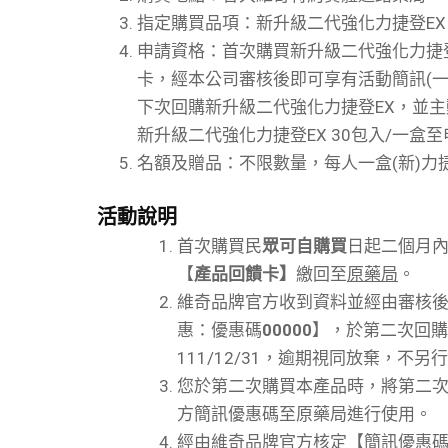
指定購買品項：新升級二代強化力捷登EX
申請資格：首次購買新升級二代強化力捷
卡，經本公司審核後即可享有活動簡訊(一
下次回購新升級二代強化力捷登EX，並
新升級二代強化力捷登EX 30包入/一盒
名額及贈品：不限數量，每人一盒(新)力捷
活動說明
首次購買民
眾可
自購買
日起二個月
【
產品回饋卡】
繳回至
原藥局
。
維奇品牌官方收到資料並經由審核
惠：優惠碼
00000
】，於第二次回購
111/12/31，逾期視同放棄，不另
您於第二次購買本產品時，將第二
方簡訊優惠碼至原藥局進行使用。
經由維奇品牌官方核定【簡訊優惠