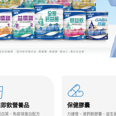
業即飲營養品
保健膠囊
蛋白質、免疫球蛋白配方
力捷登、液鈣軟膠囊、益生