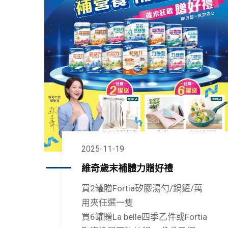
2025-11-19
維奇歲末補體力贈好禮
買2罐贈Fortia矽膠湯勺/鍋鏟/萬
用夾任選一隻
買6罐贈La belle四季乙件或Fortia