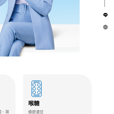
喉糖
菌、葉
蜂膠濃甘