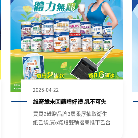
2025-04-22
維奇歲末回饋贈好禮 肌不可失
買買2罐贈品牌3層柔厚抽取衛生
紙乙袋;買6罐贈雙輪摺疊推車乙台