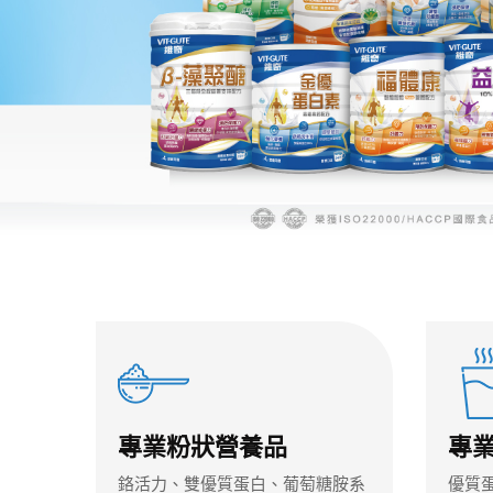
專業粉狀營養品
專
鉻活力、雙優質蛋白、葡萄糖胺系
優質