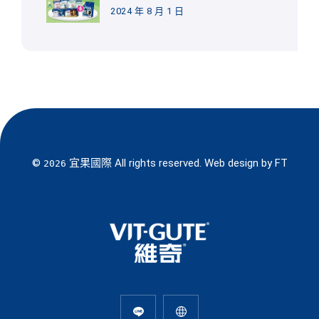
2024 年 8 月 1 日
©
宜果國際
All rights reserved. Web design by
FT
2026