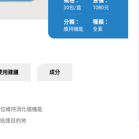
規格：
售價：
30包/盒
1080元
分類：
種類：
維持機能
全素
使用建議
成分
方位維持消化道機能
整抵達目的地