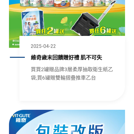
2025-04-22
維奇歲末回饋贈好禮 肌不可失
買買2罐贈品牌3層柔厚抽取衛生紙乙
袋;買6罐贈雙輪摺疊推車乙台