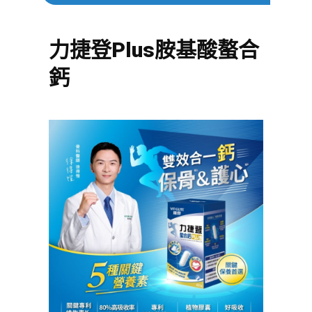
力捷登Plus胺基酸螯合
鈣