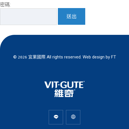
密碼:
©
宜果國際
All rights reserved. Web design by
FT
2026